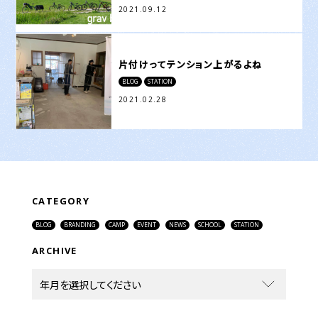
2021.09.12
片付けってテンション上がるよね
BLOG
STATION
2021.02.28
CATEGORY
BLOG
BRANDING
CAMP
EVENT
NEWS
SCHOOL
STATION
ARCHIVE