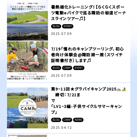
暑熱順化トレーニング！【らくらくスポー
ツ電動eバイクで巡る諏訪の秘道ビーナ
スラインツアー♫】
BLOG
EVENT
2025.07.09
7/19「憧れのキャンプツーリング、初心
者向け体験会@諏訪湖一周（スワイチ
証明書付き）します♫
BLOG
CAMP
EVENT
2025.07.09
第9~11回★グラバイキャンプ2025
️
締切：7/21ま
で
「LV1~3編-子供サイクルサマーキャン
プ」
BLOG
CAMP
NEWS
2025.04.12