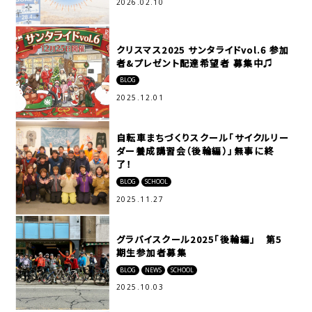
2026.02.10
クリスマス2025 サンタライドvol.6 参加
者&プレゼント配達希望者 募集中♫
BLOG
2025.12.01
自転車まちづくりスクール「サイクルリー
ダー養成講習会（後輪編）」無事に終
了！
BLOG
SCHOOL
2025.11.27
グラバイスクール2025「後輪編」 第5
期生参加者募集
BLOG
NEWS
SCHOOL
2025.10.03