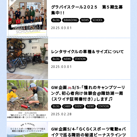
グラバイスクール２０２５ 第５期生募
集中！！
BLOG
BRANDING
NEWS
SCHOOL
2025.03.01
レンタサイクルの車種＆サイズについて
BLOG
NEWS
STATION
2025.03.01
GW企画
️
5/5-「憧れのキャンプツーリ
ング、初心者向け体験会@諏訪湖一周
（スワイチ証明書付き）」します♫
BLOG
CAMP
EVENT
NEWS
STATION
2025.02.28
GW企画5/4-「らくらくスポーツ電動eバ
イクで巡る諏訪の秘道ビーナスラインツ