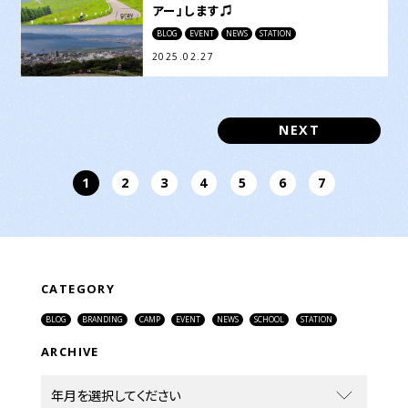
アー」します♫
BLOG
EVENT
NEWS
STATION
2025.02.27
NEXT
1
2
3
4
5
6
7
CATEGORY
BLOG
BRANDING
CAMP
EVENT
NEWS
SCHOOL
STATION
ARCHIVE