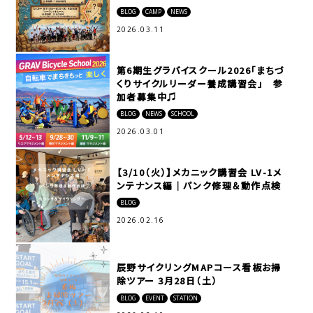
BLOG
CAMP
NEWS
2026.03.11
第6期生グラバイスクール2026「まちづ
くりサイクルリーダー養成講習会」 参
加者募集中♫
BLOG
NEWS
SCHOOL
2026.03.01
【3/10（火）】メカニック講習会 LV-1メ
ンテナンス編｜パンク修理＆動作点検
BLOG
2026.02.16
辰野サイクリングMAPコース看板お掃
除ツアー 3月28日（土）
BLOG
EVENT
STATION