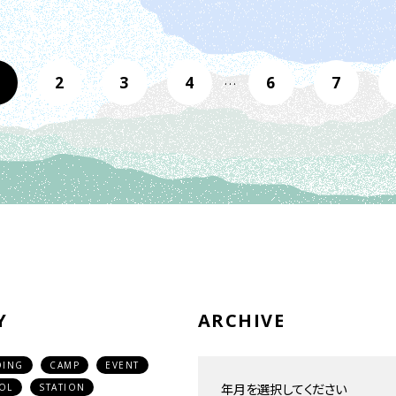
2
3
4
6
7
…
Y
ARCHIVE
DING
CAMP
EVENT
OL
STATION