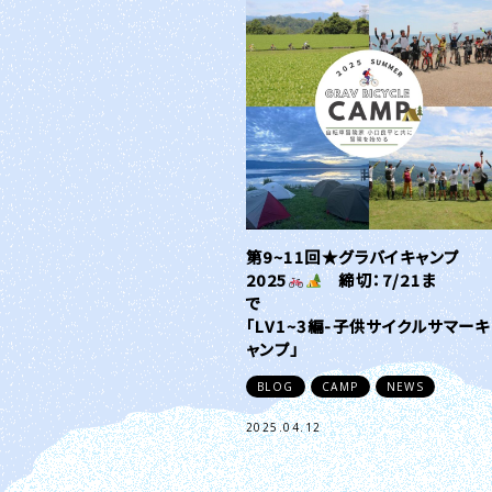
第9~11回★グラバイキャンプ
2025
️
締切：7/21ま
で
「LV1~3編-子供サイクルサマーキ
ャンプ」
BLOG
CAMP
NEWS
2025.04.12