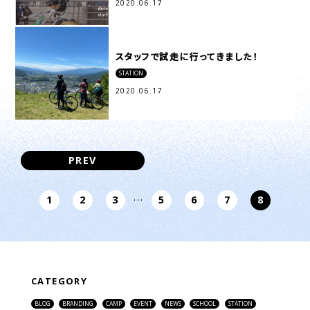
2020.06.17
スタッフで試走に行ってきました！
STATION
2020.06.17
PREV
1
2
3
…
5
6
7
8
CATEGORY
BLOG
BRANDING
CAMP
EVENT
NEWS
SCHOOL
STATION