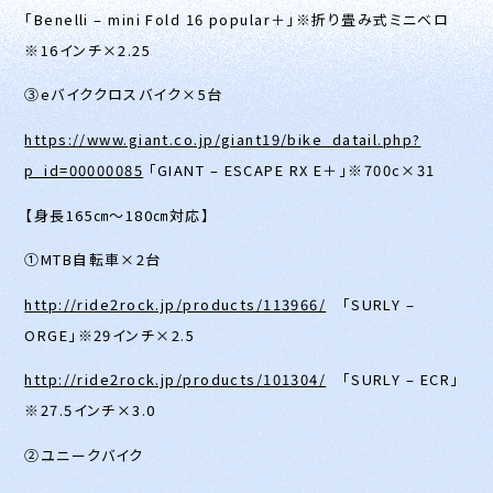
「Benelli – mini Fold 16 popular＋」※折り畳み式ミニベロ
※16インチ×2.25
③eバイククロスバイク×5台
https://www.giant.co.jp/giant19/bike_datail.php?
p_id=00000085
「GIANT – ESCAPE RX E＋」※700c×31
【身長165㎝～180㎝対応】
①MTB自転車×2台
http://ride2rock.jp/products/113966/
「SURLY –
ORGE」※29インチ×2.5
http://ride2rock.jp/products/101304/
「SURLY – ECR」
※27.5インチ×3.0
②ユニークバイク