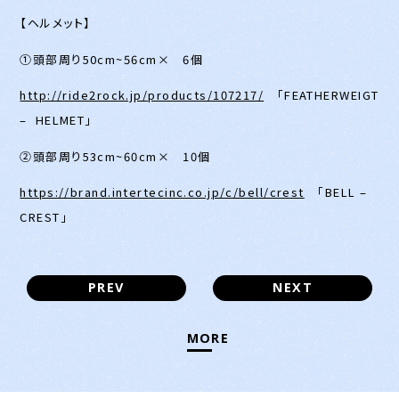
【ヘルメット】
①頭部周り50cm~56cm× 6個
http://ride2rock.jp/products/107217/
「FEATHERWEIGT
– HELMET」
②頭部周り53cm~60cm× 10個
https://brand.intertecinc.co.jp/c/bell/crest
「BELL –
CREST」
PREV
NEXT
MORE