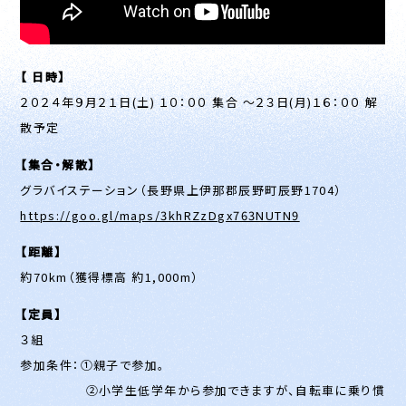
【 日時】
２０２４年９月２１日(土) １０：００ 集合 ～２３日(月)１６：００ 解
散予定
【集合・解散】
グラバイステーション（長野県上伊那郡辰野町辰野1704）
https://goo.gl/maps/3khRZzDgx763NUTN9
【距離】
約70km（獲得標高 約1,000m）
【定員】
３組
参加条件：①親子で参加。
②小学生低学年から参加できますが、自転車に乗り慣