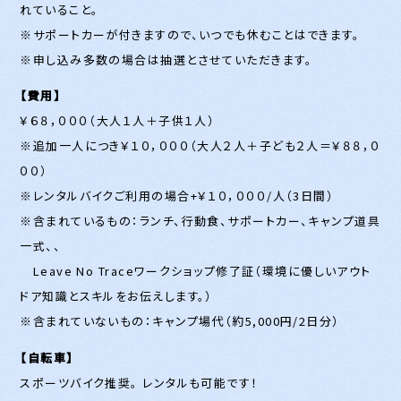
れていること。
※サポートカーが付きますので、いつでも休むことはできます。
※申し込み多数の場合は抽選とさせていただきます。
【費用】
￥６８，０００（大人１人＋子供１人）
※追加一人につき￥１０，０００（大人２人＋子ども２人＝￥８８，０
００）
※レンタルバイクご利用の場合+￥１０，０００/人（3日間）
※含まれているもの：ランチ、行動食、サポートカー、キャンプ道具
一式、、
Leave No Traceワークショップ修了証（環境に優しいアウト
ドア知識とスキルをお伝えします。）
※含まれていないもの：キャンプ場代（約5,000円/2日分）
【自転車】
スポーツバイク推奨。 レンタルも可能です！