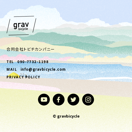
合同会社トビチカンパニー
090-7732-1198
TEL
info@gravbicycle.com
MAIL
PRIVACY POLICY
© gravbicycle