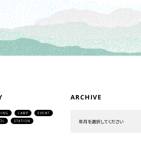
Y
ARCHIVE
DING
CAMP
EVENT
OL
STATION