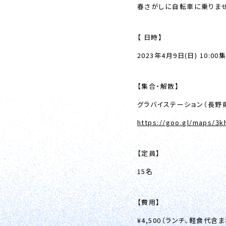
春さがしに自転車に乗りま
【 日時】
2023年4月9日(日) 10:0
【集合・解散】
グラバイステーション（長野
https://goo.gl/maps/3
【定員】
15名
【費用】
¥4,500（ランチ、軽食代含