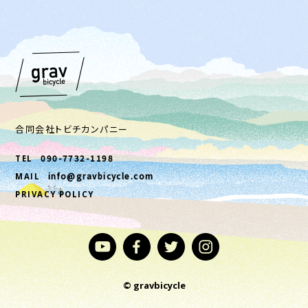
合同会社トビチカンパニー
090-7732-1198
TEL
info@gravbicycle.com
MAIL
PRIVACY POLICY
© gravbicycle