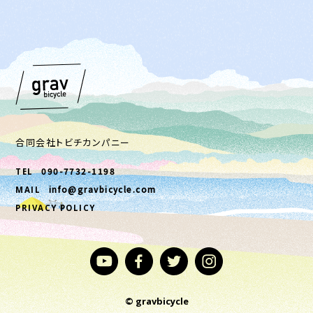
合同会社トビチカンパニー
090-7732-1198
TEL
info@gravbicycle.com
MAIL
PRIVACY POLICY
© gravbicycle