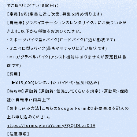
でご負担ください「860円」）
【定員】6名(定員に達し次第、募集を締め切ります)
【自転車】グラバイステーションのレンタサイクルにお乗りいただ
きます。以下から種類をお選びください。
・スポーツバイク型eバイク(ロードバイクに近い形状です)
・ミニベロ型eバイク(最もママチャリに近い形状です)
・MTB/グラベルバイク(アシスト機能はありませんが安定性は抜
群です)
【費用】
▶︎¥15,000(レンタル代・ガイド代・昼食代込み)
【持ち物】運動着（運動着：気温15℃くらいを想定）・運動靴・保険
証(・自転車)・雨具上下
【お申し込み方法】こちらのGoogle Formより必要事項を記入の
上お申し込みください。
https://forms.gle/bYcomyFQQtDLzaD19
【注意事項】