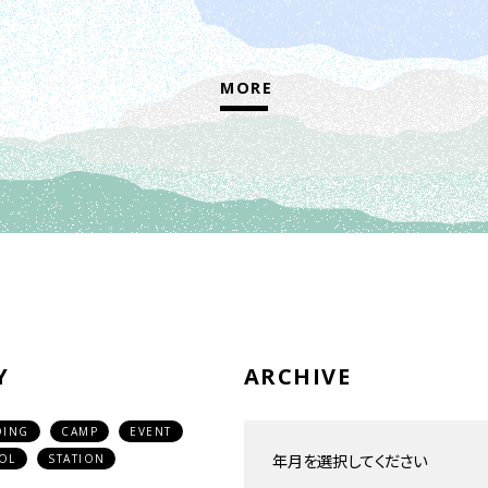
MORE
Y
ARCHIVE
DING
CAMP
EVENT
OL
STATION