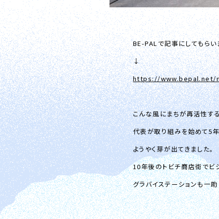
BE-PALで記事にしてもらい
↓
https://www.bepal.net
こんな風にまちが再活性す
代表が取り組みを始めて5年
ようやく芽が出てきました。
10年後のトビチ商店街でビ
グラバイステーションも一助