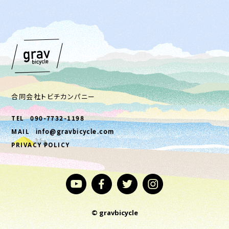
合同会社トビチカンパニー
090-7732-1198
TEL
info@gravbicycle.com
MAIL
PRIVACY POLICY
© gravbicycle