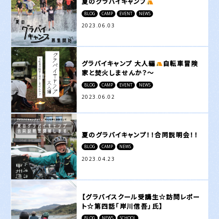
夏のグラバイキャンプ
BLOG
CAMP
EVENT
NEWS
2023.06.03
グラバイキャンプ 大人編
自転車冒険
家と焚火しませんか？～
BLOG
CAMP
EVENT
NEWS
2023.06.02
夏のグラバイキャンプ！！合同説明会！！
BLOG
CAMP
NEWS
2023.04.23
【グラバイスクール受講生☆訪問レポー
ト☆第四話「岸川信吾」氏】
BLOG
NEWS
SCHOOL