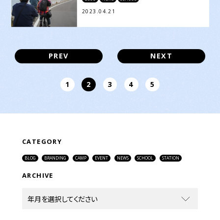
2023.04.21
PREV
NEXT
1
2
3
4
5
CATEGORY
BLOG
BRANDING
CAMP
EVENT
NEWS
SCHOOL
STATION
ARCHIVE